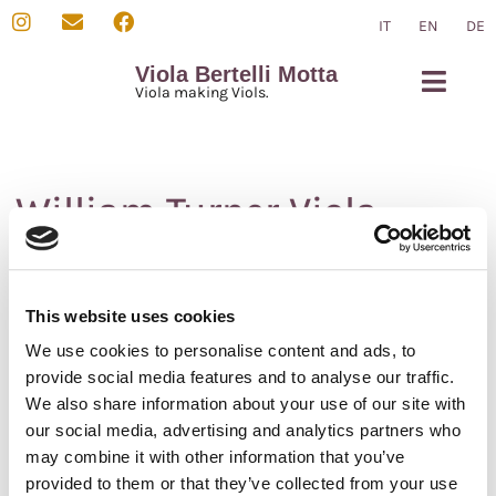
IT
EN
DE
Viola Bertelli Motta
Viola making Viols.
Viola da Gamba
Chi sono
William Turner Viola
Basso
Viola da gamba basso a sei corde su modello dello strumento di
William Turner datato 1652 attualmente al Musée du Palais
This website uses cookies
Lascaris di Nizza.
We use cookies to personalise content and ads, to
Questa viola ha la tavola piegata in sette pezzi in abete. Le fasce,
provide social media features and to analyse our traffic.
fondo e manico sono in acero marezzato. Il filetto è in legno di
We also share information about your use of our site with
noce.
our social media, advertising and analytics partners who
may combine it with other information that you’ve
La lunghezza di corda è di 69,5 cm.
provided to them or that they’ve collected from your use