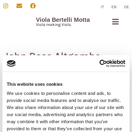
IT
EN
DE
Viola Bertelli Motta
Viola making Viols.
Viola da Gamba
Über mich
John Rose Altgambe
Altgambe nach John Rose Instrument von dem Musée de la
Musique Sammlung (Paris). Dieses Instrument hat siebenteilige
gebogene Decke. Boden, Zargen und Hals sind aus geflammten
This website uses cookies
Ahorn.
We use cookies to personalise content and ads, to
Die Decke und der Boden sind mir doppelt Einlage verziert.
provide social media features and to analyse our traffic.
Die Saitenlänge ist 55 cm.
We also share information about your use of our site with
our social media, advertising and analytics partners who
may combine it with other information that you’ve
provided to them or that they’ve collected from your use