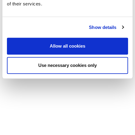
Fotos von Matteo Pasin
of their services.
© 2024 Viola Bertelli Motta
Datenschutz
|
Impressum
Show details
Allow all cookies
Use necessary cookies only